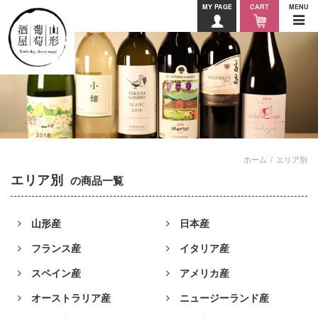
MY PAGE
CART
MENU
ホーム
エリア別
エリア別
の商品一覧
山形産
日本産
フランス産
イタリア産
スペイン産
アメリカ産
オーストラリア産
ニュージーランド産