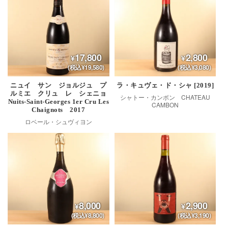
17,800
2,800
(税込¥19,580)
(税込¥3,080)
ニュイ サン ジョルジュ プ
ラ・キュヴェ・ド・シャ [2019]
ルミエ クリュ レ シェニョ
シャトー・カンボン CHATEAU
Nuits-Saint-Georges 1er Cru Les
CAMBON
Chaignots 2017
ロベール・シュヴィヨン
8,000
2,900
(税込¥8,800)
(税込¥3,190)