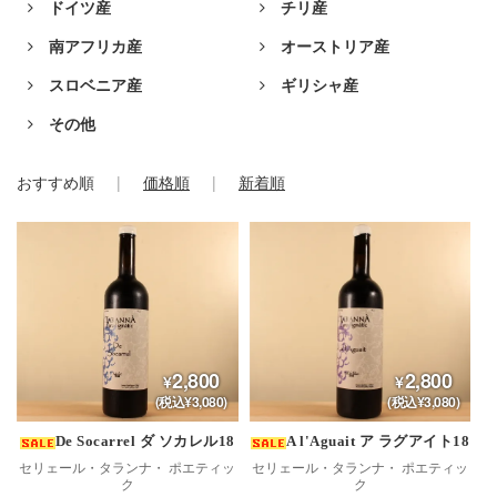
ドイツ産
チリ産
南アフリカ産
オーストリア産
スロベニア産
ギリシャ産
その他
おすすめ順
価格順
新着順
2,800
2,800
(税込¥3,080)
(税込¥3,080)
De Socarrel ダ ソカレル18
A l'Aguait ア ラグアイト18
セリェール・タランナ・ ポエティッ
セリェール・タランナ・ ポエティッ
ク
ク