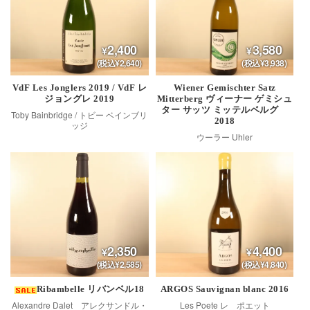
2,400
3,580
(税込¥2,640)
(税込¥3,938)
VdF Les Jonglers 2019 / VdF レ
Wiener Gemischter Satz
ジョングレ 2019
Mitterberg ヴィーナー ゲミシュ
ター サッツ ミッテルベルグ
Toby Bainbridge / トビー ベインブリ
2018
ッジ
ウーラー Uhler
2,350
4,400
(税込¥2,585)
(税込¥4,840)
Ribambelle リバンベル18
ARGOS Sauvignan blanc 2016
Alexandre Dalet アレクサンドル・
Les Poete レ ポエット