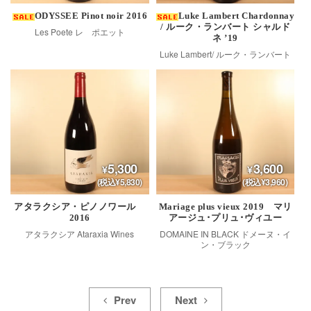
ODYSSEE Pinot noir 2016
Luke Lambert Chardonnay
/ ルーク・ランバート シャルド
Les Poete レ ポエット
ネ ’19
Luke Lambert/ ルーク・ランバート
5,300
3,600
(税込¥5,830)
(税込¥3,960)
アタラクシア・ピノノワール
Mariage plus vieux 2019 マリ
2016
アージュ･プリュ･ヴィユー
アタラクシア Ataraxia Wines
DOMAINE IN BLACK ドメーヌ・イ
ン・ブラック
Prev
Next