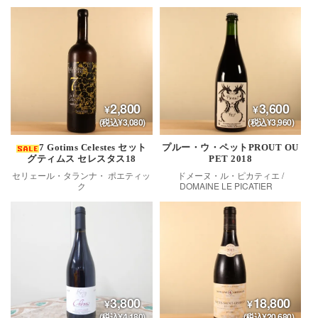
2,800
3,600
(税込¥3,080)
(税込¥3,960)
7 Gotims Celestes セット
プルー・ウ・ペットPROUT OU
グティムス セレスタス18
PET 2018
セリェール・タランナ・ ポエティッ
ドメーヌ・ル・ピカティエ /
ク
DOMAINE LE PICATIER
3,800
18,800
(税込¥4,180)
(税込¥20,680)