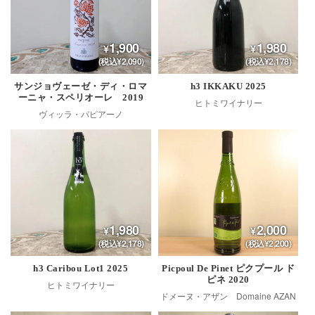
1,900
1,980
(税込¥2,090)
(税込¥2,178)
サンジョヴェーゼ・ディ・ロマ
h3 IKKAKU 2025
ーニャ・スペリオーレ 2019
ヒトミワイナリー
ヴィッラ・パピアーノ
1,980
2,000
(税込¥2,178)
(税込¥2,200)
h3 Caribou Lot1 2025
Picpoul De Pinet ピクプール ド
ピネ 2020
ヒトミワイナリー
ドメーヌ・アザン Domaine AZAN