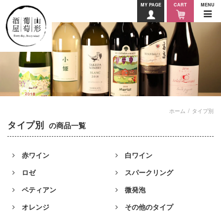
MY PAGE
CART
MENU
ホーム
タイプ別
タイプ別
の商品一覧
赤ワイン
白ワイン
ロゼ
スパークリング
ペティアン
微発泡
オレンジ
その他のタイプ