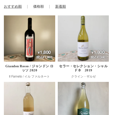
おすすめ順
価格順
新着順
1,800
1,800
(税込¥1,980)
(税込¥1,980)
Giandon Rosso / ジャンドン ロ
セラー・セレクション・シャル
ッソ 2020
ドネ 2019
Il Farneto / イル ファルネート
クライン・ザルゼ