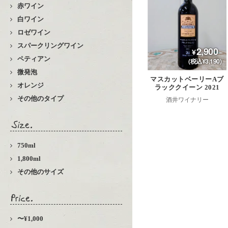
赤ワイン
白ワイン
ロゼワイン
スパークリングワイン
2,900
ペティアン
(税込¥3,190)
微発泡
マスカットベーリーAブ
オレンジ
ラッククイーン 2021
その他のタイプ
酒井ワイナリー
750ml
1,800ml
その他のサイズ
〜¥1,000