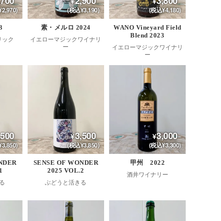
,700
2,900
3,800
2,970)
(税込¥3,190)
(税込¥4,180)
3
素・メルロ 2024
WANO Vineyard Field
Blend 2023
リック
イエローマジックワイナリ
ー
イエローマジックワイナリ
ー
,500
3,500
3,000
3,850)
(税込¥3,850)
(税込¥3,300)
NDER
SENSE OF WONDER
甲州 2022
1
2025 VOL.2
酒井ワイナリー
る
ぶどうと活きる