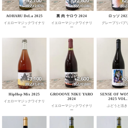
2,700
2,800
2
(税込¥2,970)
(税込¥3,080)
(税込¥
AOHARU DeLa 2025
裏 肉 ヤロウ 2024
ロッソ 202
イエローマジックワイナリ
イエローマジックワイナリ
グレープリパブ
ー
ー
3,100
2,600
3
(税込¥3,410)
(税込¥2,860)
(税込¥
HipHop Mix 2025
GROOOVE NIKU YARO
SENSE OF WO
2024
2025 VOL.
イエローマジックワイナリ
ー
イエローマジックワイナリ
ぶどうと活き
ー