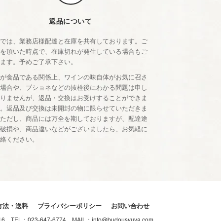
返品について
店では、業務店様配達と在庫を共有しております。ご
文を頂いた時点で、在庫切れが発生している場合もご
います。予めご了承下さい。
品が食品である関係上、ワインの味自体がお気に召さ
い場合や、ブショネなどの抜栓後にわかる問題は申し
ありませんが、返品・交換はお受けすることができま
ん。返品及び交換は未開封の物に限らせていただきま
。ただし、商品には万全を期しておりますが、配達途
の破損や、商品違いなどがございましたら、お気軽に
連絡ください。
方法・送料
プライバシーポリシー
お問い合わせ
-16
TEL：
023-647-6774
MAIL：
info@budousyuya.com