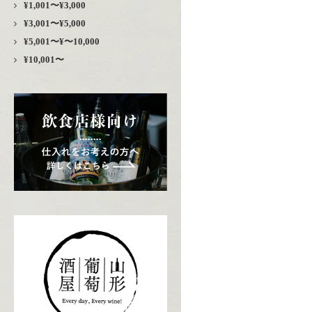
¥1,001〜¥3,000
¥3,001〜¥5,000
¥5,001〜¥〜10,000
¥10,001〜