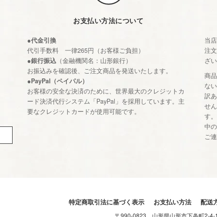
お支払い方法について
●代金引換
当
代引手数料 一律265円（お客様ご負担）
注
●銀行振込
（金融機関名：山形銀行）
ざ
お振込みを確認後、ご注文商品を発送いたします。
商
●PayPal（ペイパル）
な
お客様の安全な決済のために、世界最大のクレジットカ
訳
ード決済代行システム「PayPal」を採用しています。主
せ
要なクレジットカードが使用可能です。
す
中
ご
特定商取引法に基づく表示
お支払い方法
配送
〒990-0823 山形県山形市下条町2-4