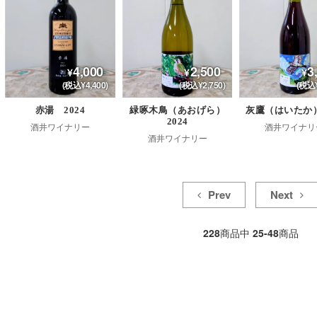
4,000
2,500
3
(税込¥4,400)
(税込¥2,750)
(税込¥
赤湯 2024
緑啄木鳥（あおげら）
灰鷹（はいたか）
2024
酒井ワイナリー
酒井ワイナリ
酒井ワイナリー
Prev
Next
228
商品中
25-48
商品