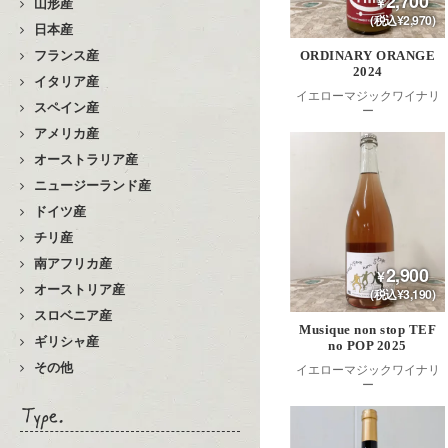
2,700
山形産
(税込¥2,970)
日本産
フランス産
ORDINARY ORANGE
2024
イタリア産
イエローマジックワイナリ
スペイン産
ー
アメリカ産
オーストラリア産
ニュージーランド産
ドイツ産
チリ産
南アフリカ産
2,900
オーストリア産
(税込¥3,190)
スロベニア産
Musique non stop TEF
ギリシャ産
no POP 2025
その他
イエローマジックワイナリ
ー