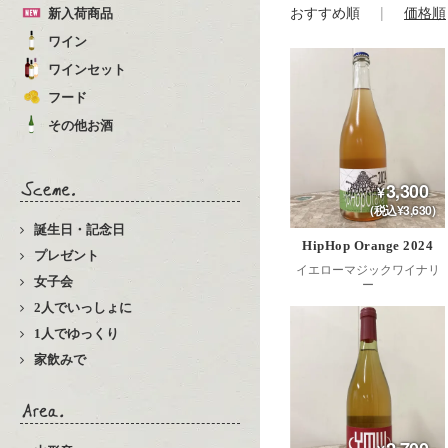
おすすめ順
価格順
新入荷商品
ワイン
ワインセット
フード
その他お酒
3,300
(税込¥3,630)
誕生日・記念日
HipHop Orange 2024
プレゼント
イエローマジックワイナリ
女子会
ー
2人でいっしょに
1人でゆっくり
家飲みで