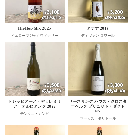
3,100
3,200
(税込¥3,410)
(税込¥3,520)
HipHop Mix 2025
アテナ 2019
イエローマジックワイナリー
ディヴァン ロワール
3,500
3,800
(税込¥3,850)
(税込¥4,180)
トレッビアーノ・デッレミリ
リースリング ハウス・クロスタ
ア テルビアンク 2022
ーベルク ブリュット・ゼクト
NV
チンクエ・カンピ
マーカス・モリトール