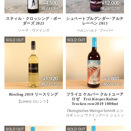
4,500
12,000
(税込¥4,950)
(税込¥13,200)
スティル・クロッシング・ボー
シュペートブルグンダー･アルテ
ダーズ 2023
レーベン 2013
ソーマ・ヴァインズ
ベルンハルト･フーバー
SOLD OUT
SOLD OUT
1,920
3,800
(税込¥2,112)
(税込¥4,180)
Riesling 2019 リースリング
フライエ ケルパー クルトユーア
ロゼ Frei.Körper.Kultur
【Lorenz ロレンツ】
Trocken rose2019 1000ml
Ökologisches Weingut Schmitt エコ
ロギッシュ ヴァイングート シュミッ
ト
SOLD OUT
SOLD OUT