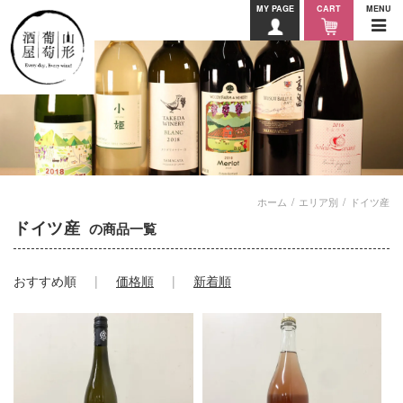
MY PAGE
CART
MENU
ホーム
エリア別
ドイツ産
ドイツ産
の商品一覧
おすすめ順
価格順
新着順