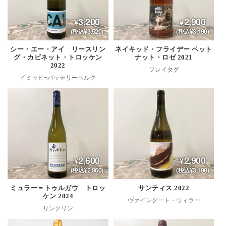
3,200
2,900
(税込¥3,520)
(税込¥3,190)
シー・エー・アイ リースリン
ネイキッド・フライデー ペット
グ・カビネット・トロッケン
ナット・ロゼ 2021
2022
フレイタグ
イミッヒ=バッテリーベルク
2,600
2,900
(税込¥2,860)
(税込¥3,190)
ミュラー＝トゥルガウ トロッ
サンティス 2022
ケン 2024
ヴァイングート・ウィラー
リンクリン