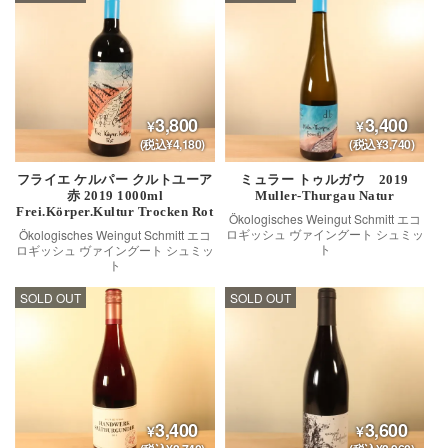
3,800
3,400
(税込¥4,180)
(税込¥3,740)
フライエ ケルパー クルトユーア
ミュラー トゥルガウ 2019
赤 2019 1000ml
Muller-Thurgau Natur
Frei.Körper.Kultur Trocken Rot
Ökologisches Weingut Schmitt エコ
ロギッシュ ヴァイングート シュミッ
Ökologisches Weingut Schmitt エコ
ト
ロギッシュ ヴァイングート シュミッ
ト
SOLD OUT
SOLD OUT
3,400
3,600