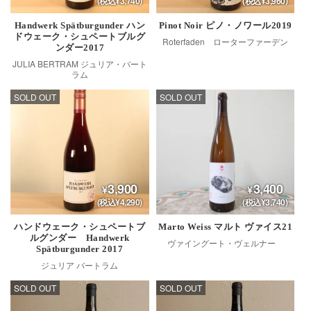
(税込¥3,740)
(税込¥3,960)
Handwerk Spätburgunder ハン
Pinot Noir ピノ・ノワール2019
ドウェーク・シュペートブルグ
Roterfaden ローターファーデン
ンダー2017
JULIA BERTRAM ジュリア・バート
ラム
SOLD OUT
SOLD OUT
3,900
3,400
(税込¥4,290)
(税込¥3,740)
ハンドウェーク・シュペートブ
Marto Weiss マルト ヴァイス21
ルグンダー Handwerk
ヴァイングート・ヴェルナー
Spätburgunder 2017
ジュリア バートラム
SOLD OUT
SOLD OUT