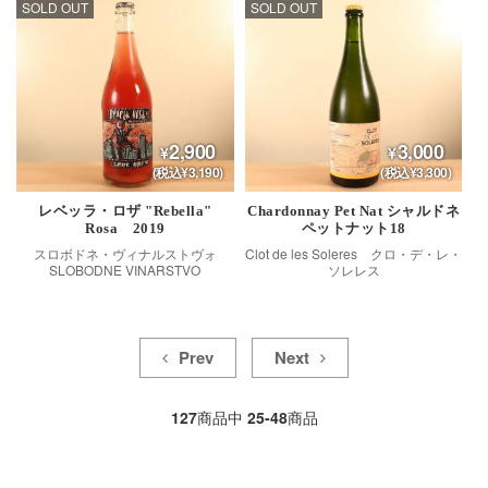
SOLD OUT
SOLD OUT
2,900
3,000
(税込¥3,190)
(税込¥3,300)
レベッラ・ロザ "Rebella"
Chardonnay Pet Nat シャルドネ
Rosa 2019
ペットナット18
スロボドネ・ヴィナルストヴォ
Clot de les Soleres クロ・デ・レ・
SLOBODNE VINARSTVO
ソレレス
Prev
Next
127
商品中
25-48
商品