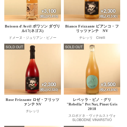
3,100
2,300
(税込¥3,410)
(税込¥2,530)
Boisson d'Avril ボワソン ダヴリ
Bianco Frizzante ビアンコ・フ
ル17(ネゴス)
リッツァンテ NV
ドメーヌ・ジュリアン・ピノー
チレッリ Cirelli
SOLD OUT
SOLD OUT
2,300
3,500
(税込¥2,530)
(税込¥3,850)
Rose Frizzante ロゼ・フリッツ
レベッラ・ピノ・グリ
ァンテ NV
"Rebella" Pet Nat, Pinot Gris
2018
チレッリ
スロボドネ・ヴィナルストヴォ
SLOBODNE VINARSTVO