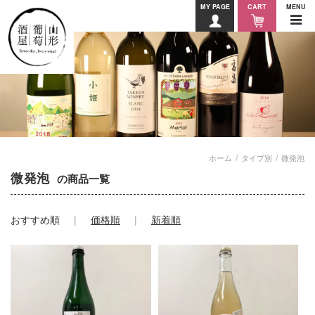
MY PAGE
CART
MENU
ホーム
タイプ別
微発泡
微発泡
の商品一覧
おすすめ順
価格順
新着順