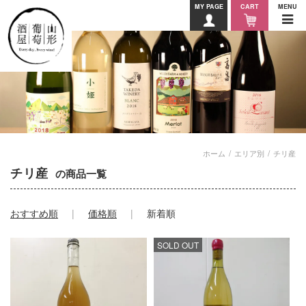
MY PAGE
CART
MENU
ホーム
エリア別
チリ産
チリ産
の商品一覧
おすすめ順
価格順
新着順
SOLD OUT