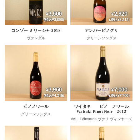
3,500
2,920
(税込¥3,850)
(税込¥3,212)
ゴンゾー ミリーシャ 2018
アンバーピノグリ
ヴァンダル
グリーンソングス
3,950
7,000
(税込¥4,345)
(税込¥7,700)
ピノノワール
ワイタキ ピノ ノワール
Waitaki Pinot Noir 2012
グリーンソングス
VALLI Vinyards ヴァリ ヴィンヤーズ