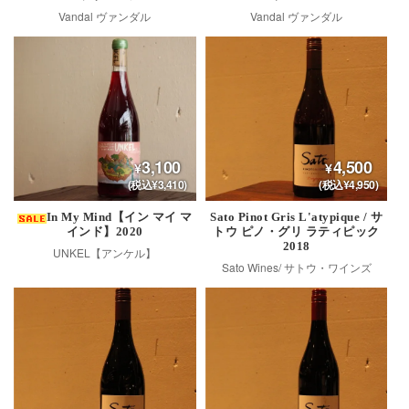
Vandal ヴァンダル
Vandal ヴァンダル
3,100
4,500
(税込¥3,410)
(税込¥4,950)
In My Mind【イン マイ マ
Sato Pinot Gris L'atypique / サ
インド】2020
トウ ピノ・グリ ラティピック
2018
UNKEL【アンケル】
Sato Wines/ サトウ・ワインズ