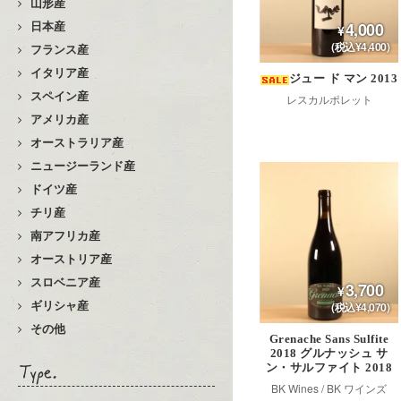
山形産
4,000
日本産
(税込¥4,400)
フランス産
イタリア産
ジュー ド マン 2013
スペイン産
レスカルポレット
アメリカ産
オーストラリア産
ニュージーランド産
ドイツ産
チリ産
南アフリカ産
オーストリア産
スロベニア産
3,700
ギリシャ産
(税込¥4,070)
その他
Grenache Sans Sulfite
2018 グルナッシュ サ
ン・サルファイト 2018
BK Wines / BK ワインズ