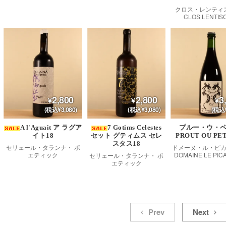
クロス・レンティス
CLOS LENTIS
2,800
2,800
3
(税込¥3,080)
(税込¥3,080)
(税込¥
A l'Aguait ア ラグア
7 Gotims Celestes
プルー・ウ・
イト18
セット グティムス セレ
PROUT OU PET
スタス18
セリェール・タランナ・ ポ
ドメーヌ・ル・ピカ
エティック
DOMAINE LE PI
セリェール・タランナ・ ポ
エティック
Prev
Next