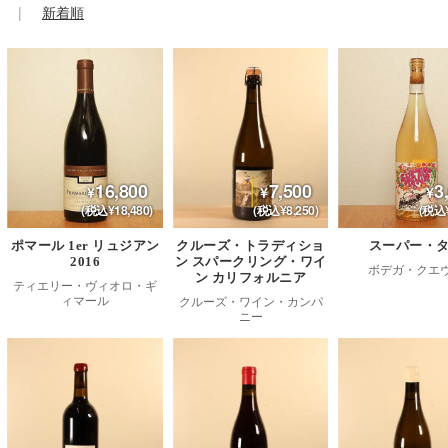
新着順
16,800
7,500
3
(税込¥18,480)
(税込¥8,250)
(税込¥
ポマール 1er リュジアン
クルーズ・トラディショ
スーパー・
2016
ン スパークリング・ワイ
ボデガ・クエ
ン カリフォルニア
ティエリー・ヴィオロ・ギ
ィマール
クルーズ・ワイン・カンパ
ニー