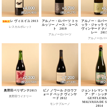
4,000
5,700
6
(税込¥4,400)
(税込¥6,270)
(税込¥
レ ヴィエイユ 2013
アルノー・ロバーツ トゥ
アルノー・ロバー
ルッソー ノース・コース
ッラ・ジャッラ 
レスカルポレット
ト 2019
ヴィンヤード ナ
レー 201
アルノーロバーツ
アルノーロバ
2,300
7,200
4
(税込¥2,530)
(税込¥7,920)
(税込¥
奥野田ベリザンテ2015
ピノ ノワール クロウフ
ジェントレマン 
ォード ベック ヴィンヤ
ア・デ・シッ
奥野田ワイナリー
ード 2012
GENTLEMA
MALVASIA DE 
モンテブルーノ
2014