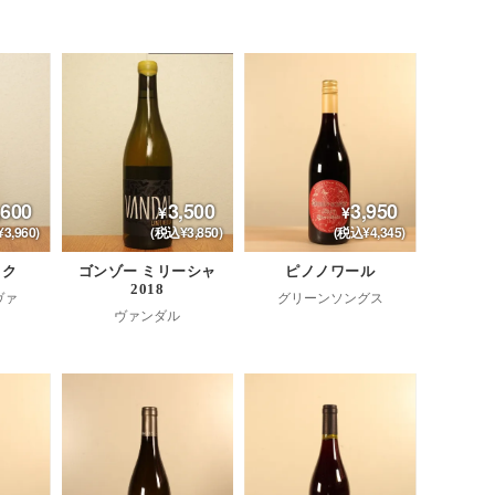
,600
3,500
3,950
3,960)
(税込¥3,850)
(税込¥4,345)
タク
ゴンゾー ミリーシャ
ピノノワール
2018
ヴァ
グリーンソングス
ヴァンダル