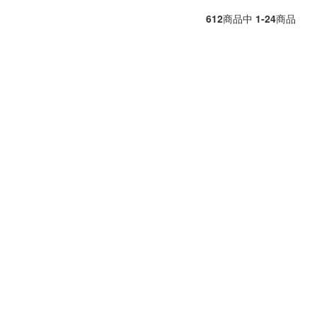
612
商品中
1-24
商品