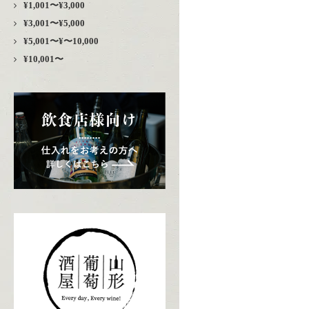
¥1,001〜¥3,000
¥3,001〜¥5,000
¥5,001〜¥〜10,000
¥10,001〜