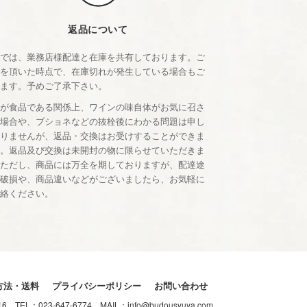
返品について
店では、業務店様配達と在庫を共有しております。ご
文を頂いた時点で、在庫切れが発生している場合もご
います。予めご了承下さい。
品が食品である関係上、ワインの味自体がお気に召さ
い場合や、ブショネなどの抜栓後にわかる問題は申し
ありませんが、返品・交換はお受けすることができま
ん。返品及び交換は未開封の物に限らせていただきま
。ただし、商品には万全を期しておりますが、配達途
の破損や、商品違いなどがございましたら、お気軽に
連絡ください。
方法・送料
プライバシーポリシー
お問い合わせ
-16
TEL：
023-647-6774
MAIL：
info@budousyuya.com