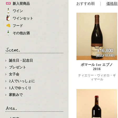
おすすめ順
価格順
新入荷商品
ワイン
ワインセット
フード
その他お酒
16,800
(税込¥18,480)
誕生日・記念日
ポマール 1er エプノ
プレゼント
2016
女子会
ティエリー・ヴィオロ・ギ
ィマール
2人でいっしょに
1人でゆっくり
家飲みで