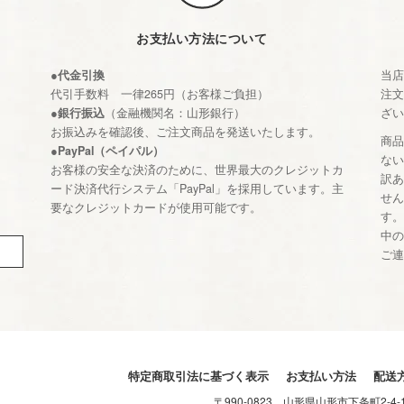
お支払い方法について
●代金引換
当
代引手数料 一律265円（お客様ご負担）
注
●銀行振込
（金融機関名：山形銀行）
ざ
お振込みを確認後、ご注文商品を発送いたします。
商
●PayPal（ペイパル）
な
お客様の安全な決済のために、世界最大のクレジットカ
訳
ード決済代行システム「PayPal」を採用しています。主
せ
要なクレジットカードが使用可能です。
す
中
ご
特定商取引法に基づく表示
お支払い方法
配送
〒990-0823 山形県山形市下条町2-4