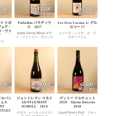
,700
13,000
2,800
7,370)
(税込¥14,300)
(税込¥3,080)
ツ リボ
Palladius パラディウ
Les Gros Locaux レ グロ
ヴェア・
ス 2017
ロコー 17
パ・ヴァ
Sadie Family Wines サデ
ドメーヌ・シャウ・エ・プ
7
ィ・ファミリー・ワインズ
ロディージュ
ーツ
,000
4,000
2,600
4,400)
(税込¥4,400)
(税込¥2,860)
マルバシ
ジェントレマン スモイ
ゲットー ドルチェット
チェス
GENTLEMANT
2018 Ghetto Dolcetto
NT
SUMOLL 2014
2018
SITGES
クロス・レンティスクス /
Liquid Rock n Roll リキッ