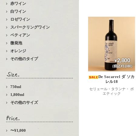
赤ワイン
白ワイン
ロゼワイン
スパークリングワイン
ペティアン
微発泡
オレンジ
2,800
その他のタイプ
(税込¥3,080)
De Socarrel ダ ソカ
レル18
750ml
セリェール・タランナ・ ポ
エティック
1,800ml
その他のサイズ
〜¥1,000