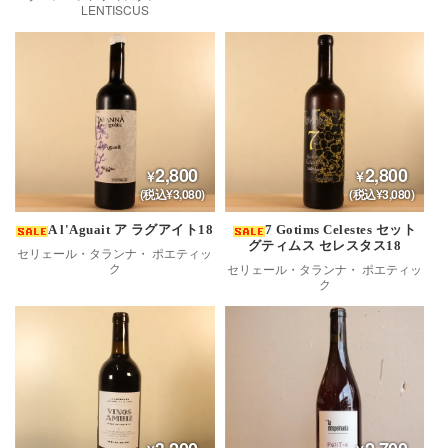
LENTISCUS
2,800
2,800
(税込¥3,080)
(税込¥3,080)
A l'Aguait ア ラグアイト18
7 Gotims Celestes セット
グティムス セレスタス18
セリェール・タランナ・ ポエティッ
ク
セリェール・タランナ・ ポエティッ
ク