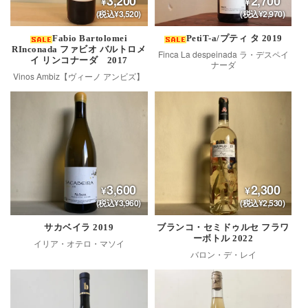
3,200
2,700
(税込¥3,520)
(税込¥2,970)
Fabio Bartolomei
PetiT-a/プティ タ 2019
RInconada ファビオ バルトロメ
Finca La despeinada ラ・デスペイ
イ リンコナーダ 2017
ナーダ
Vinos Ambiz【ヴィーノ アンビズ】
3,600
2,300
(税込¥3,960)
(税込¥2,530)
サカベイラ 2019
ブランコ・セミドゥルセ フラワ
ーボトル 2022
イリア・オテロ・マソイ
バロン・デ・レイ