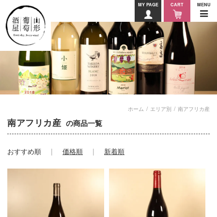
MY PAGE
CART
MENU
ホーム
エリア別
南アフリカ産
南アフリカ産
の商品一覧
おすすめ順
価格順
新着順