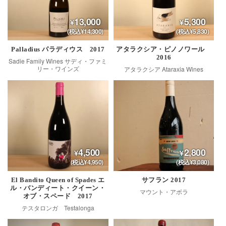
13,000
5,300
(税込¥14,300)
(税込¥5,830)
Palladius パラディウス 2017
アタラクシア・ピノノワール
2016
Sadie Family Wines サディ・ファミ
リー・ワインズ
アタラクシア Ataraxia Wines
4,500
2,800
(税込¥4,950)
(税込¥3,080)
El Bandito Queen of Spades エ
サフラン 2017
ル・バンディート・クイーン・
マウント・アボラ
オブ・スペード 2017
テスタロンガ Testalonga