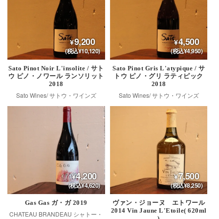
9,200
4,500
(税込¥10,120)
(税込¥4,950)
Sato Pinot Noir L'insolite / サト
Sato Pinot Gris L'atypique / サ
ウ ピノ・ノワール ランソリット
トウ ピノ・グリ ラティピック
2018
2018
Sato Wines/ サトウ・ワインズ
Sato Wines/ サトウ・ワインズ
4,200
7,500
(税込¥4,620)
(税込¥8,250)
Gas Gas ガ・ガ 2019
ヴァン・ジョーヌ エトワール
2014 Vin Jaune L'Etoile( 620ml
CHATEAU BRANDEAU シャトー・
)