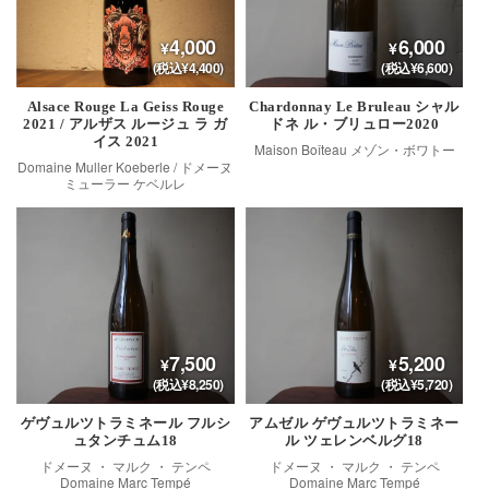
4,000
6,000
(税込¥4,400)
(税込¥6,600)
Alsace Rouge La Geiss Rouge
Chardonnay Le Bruleau シャル
2021 / アルザス ルージュ ラ ガ
ドネ ル・ブリュロー2020
イス 2021
Maison Boîteau メゾン・ボワトー
Domaine Muller Koeberle / ドメーヌ
ミューラー ケベルレ
7,500
5,200
(税込¥8,250)
(税込¥5,720)
ゲヴュルツトラミネール フルシ
アムゼル ゲヴュルツトラミネー
ュタンチュム18
ル ツェレンベルグ18
ドメーヌ ・ マルク ・ テンペ
ドメーヌ ・ マルク ・ テンペ
Domaine Marc Tempé
Domaine Marc Tempé