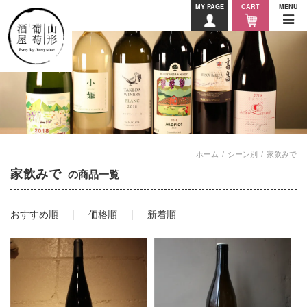
MY PAGE
CART
MENU
ホーム
シーン別
家飲みで
家飲みで
の商品一覧
おすすめ順
価格順
新着順