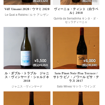
(税込¥3,520)
(税込¥2,750)
VdF Umami 2020 / ウマミ 2020
ヴィーニョ・ティント（白ラベ
ル）2018
Le Quai a Raisins / ル ケ ア レザン
Quinta da Serradinha キンタ・ダ・
セッラディーニャ
5,500
6,000
(税込¥6,050)
(税込¥6,600)
ル・ダブル・トラブル ジャニ
Sato Pinot Noir Pisa Terrace /
ス・ヴィンヤード・シャルドネ
サトウ ピノ・ノワール ピサ・テ
2018
ラス 2017
ジャニス・ヴィンヤード
Sato Wines/ サトウ・ワインズ