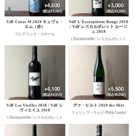
4,600
3,000
(税込¥5,060)
(税込¥3,300)
VdF Cuvee M 2020 キュヴェ・
VdF L'Escarpolette Rouge 2018
エム（赤）
/ VdF レスカルポレット ルージ
ュ 2018
フレデリック・コサール
L'Escarpolette / レスカルポレット
4,100
5,500
(税込¥4,510)
(税込¥6,050)
VdF Les Vieilles 2018 / VdF レ
デァ・ヒルト 2019 der Hirt
ヴィエイユ 2018
フィリップ・ラルド Philip Lardot
L'Escarpolette / レスカルポレット