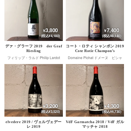
3,800
7,400
(税込¥4,180)
(税込¥8,140)
デァ・グラーフ 2019 der Graf
コート・ロティ シャンポン 2019
Riesling
Cote Rotie Champon’s
フィリップ・ラルド Philip Lardot
Domaine Pichat ドメーヌ ピシャ
3,200
4,300
(税込¥3,520)
(税込¥4,730)
elvedere 2019 / ヴェルヴェデー
VdF Garmatcha 2018 / VdF ガル
レ 2019
マッチャ 2018