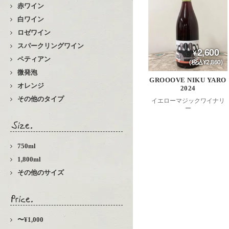
赤ワイン
白ワイン
ロゼワイン
スパークリングワイン
2,600
ペティアン
(税込¥2,860)
微発泡
GROOOVE NIKU YARO
オレンジ
2024
その他のタイプ
イエローマジックワイナリ
ー
750ml
1,800ml
その他のサイズ
〜¥1,000