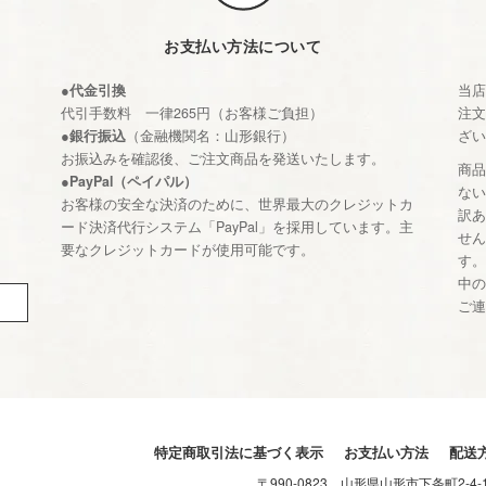
お支払い方法について
●代金引換
当
代引手数料 一律265円（お客様ご負担）
注
●銀行振込
（金融機関名：山形銀行）
ざ
お振込みを確認後、ご注文商品を発送いたします。
商
●PayPal（ペイパル）
な
お客様の安全な決済のために、世界最大のクレジットカ
訳
ード決済代行システム「PayPal」を採用しています。主
せ
要なクレジットカードが使用可能です。
す
中
ご
特定商取引法に基づく表示
お支払い方法
配送
〒990-0823 山形県山形市下条町2-4