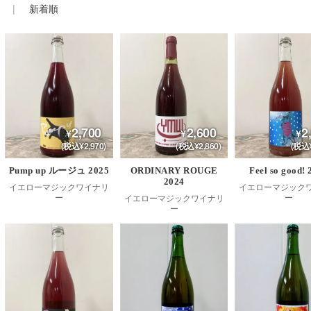
新着順
2,700
2,600
2
(税込¥2,970)
(税込¥2,860)
(税込¥
Pump up ルージュ 2025
ORDINARY ROUGE
Feel so good! 
2024
イエローマジックワイナリ
イエローマジック
ー
ー
イエローマジックワイナリ
ー