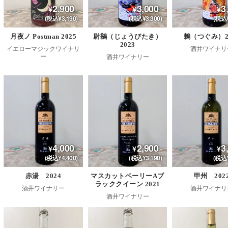
2,900
3,000
3
(税込¥3,190)
(税込¥3,300)
(税込¥
月夜ノ Postman 2025
尉鶲（じょうびたき）
鶫（つぐみ）2
2023
イエローマジックワイナリ
酒井ワイナリ
ー
酒井ワイナリー
4,000
2,900
3
(税込¥4,400)
(税込¥3,190)
(税込¥
赤湯 2024
マスカットベーリーAブ
甲州 202
ラッククイーン 2021
酒井ワイナリー
酒井ワイナリ
酒井ワイナリー