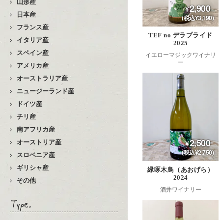
山形産
2,900
日本産
(税込¥3,190)
フランス産
TEF no デラプライド
イタリア産
2025
スペイン産
イエローマジックワイナリ
ー
アメリカ産
オーストラリア産
ニュージーランド産
ドイツ産
チリ産
南アフリカ産
2,500
オーストリア産
(税込¥2,750)
スロベニア産
ギリシャ産
緑啄木鳥（あおげら）
2024
その他
酒井ワイナリー