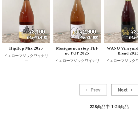
3,100
2,900
3
(税込¥3,410)
(税込¥3,190)
(税込¥
HipHop Mix 2025
Musique non stop TEF
WANO Vineyard
no POP 2025
Blend 202
イエローマジックワイナリ
ー
イエローマジックワイナリ
イエローマジック
ー
ー
Prev
Next
228
商品中
1-24
商品