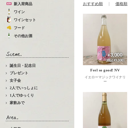
おすすめ順
価格順
新入荷商品
ワイン
ワインセット
フード
その他お酒
3,000
(税込¥3,300)
誕生日・記念日
Feel so good! NV
プレゼント
イエローマジックワイナリ
女子会
ー
2人でいっしょに
1人でゆっくり
家飲みで