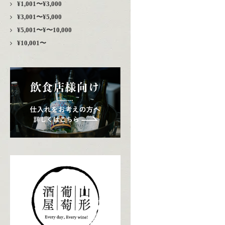
¥1,001〜¥3,000
¥3,001〜¥5,000
¥5,001〜¥〜10,000
¥10,001〜