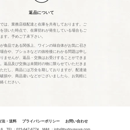
返品について
店では、業務店様配達と在庫を共有しております。ご
文を頂いた時点で、在庫切れが発生している場合もご
います。予めご了承下さい。
品が食品である関係上、ワインの味自体がお気に召さ
い場合や、ブショネなどの抜栓後にわかる問題は申し
ありませんが、返品・交換はお受けすることができま
ん。返品及び交換は未開封の物に限らせていただきま
。ただし、商品には万全を期しておりますが、配達途
の破損や、商品違いなどがございましたら、お気軽に
連絡ください。
方法・送料
プライバシーポリシー
お問い合わせ
-16
TEL：
023-647-6774
MAIL：
info@budousyuya.com