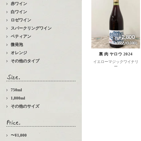
赤ワイン
白ワイン
ロゼワイン
スパークリングワイン
2,800
ペティアン
(税込¥3,080)
微発泡
オレンジ
裏 肉 ヤロウ 2024
その他のタイプ
イエローマジックワイナリ
ー
750ml
1,800ml
その他のサイズ
〜¥1,000