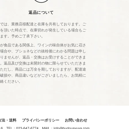
返品について
店では、業務店様配達と在庫を共有しております。ご
文を頂いた時点で、在庫切れが発生している場合もご
います。予めご了承下さい。
品が食品である関係上、ワインの味自体がお気に召さ
い場合や、ブショネなどの抜栓後にわかる問題は申し
ありませんが、返品・交換はお受けすることができま
ん。返品及び交換は未開封の物に限らせていただきま
。ただし、商品には万全を期しておりますが、配達途
の破損や、商品違いなどがございましたら、お気軽に
連絡ください。
方法・送料
プライバシーポリシー
お問い合わせ
-16
TEL：
023-647-6774
MAIL：
info@budousyuya.com