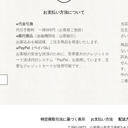
お支払い方法について
●代金引換
当
代引手数料 一律265円（お客様ご負担）
注
●銀行振込
（金融機関名：山形銀行）
ざ
お振込みを確認後、ご注文商品を発送いたします。
商
●PayPal（ペイパル）
な
お客様の安全な決済のために、世界最大のクレジットカ
訳
ード決済代行システム「PayPal」を採用しています。主
せ
要なクレジットカードが使用可能です。
す
中
ご
特定商取引法に基づく表示
お支払い方法
配送
〒990-0823 山形県山形市下条町2-4