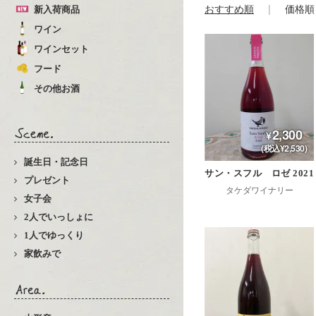
おすすめ順
価格順
新入荷商品
ワイン
ワインセット
フード
その他お酒
2,300
(税込¥2,530)
誕生日・記念日
サン・スフル ロゼ 2021
プレゼント
タケダワイナリー
女子会
2人でいっしょに
1人でゆっくり
家飲みで