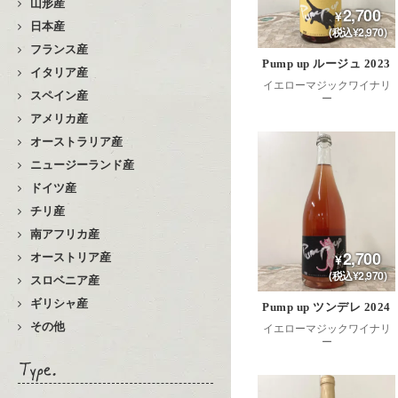
山形産
2,700
日本産
(税込¥2,970)
フランス産
Pump up ルージュ 2023
イタリア産
イエローマジックワイナリ
スペイン産
ー
アメリカ産
オーストラリア産
ニュージーランド産
ドイツ産
チリ産
南アフリカ産
2,700
オーストリア産
(税込¥2,970)
スロベニア産
ギリシャ産
Pump up ツンデレ 2024
その他
イエローマジックワイナリ
ー