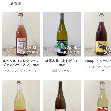
新着順
2,400
2,500
2
(税込¥2,640)
(税込¥2,750)
(税込¥
ルペタル（コレクション
緑啄木鳥（あおげら）
Pump up ルージュ
ヴァンペティアン）2024
2024
イエローマジック
ー
ベルウッドヴィンヤード
酒井ワイナリー