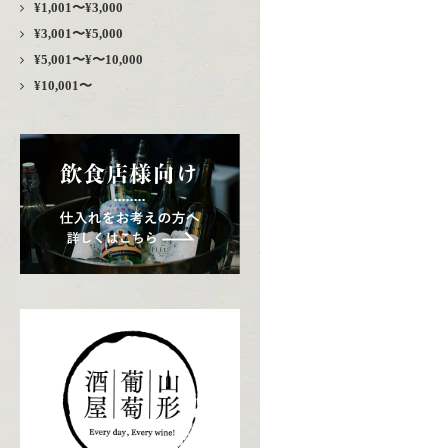
¥1,001〜¥3,000
¥3,001〜¥5,000
¥5,001〜¥〜10,000
¥10,001〜