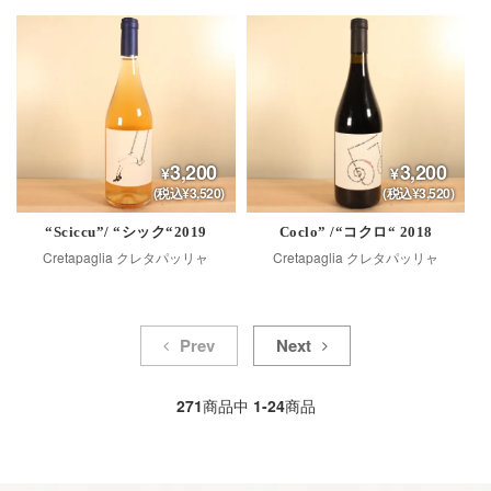
3,200
3,200
(税込¥3,520)
(税込¥3,520)
“Sciccu”/ “シック“2019
Coclo” /“コクロ“ 2018
Cretapaglia クレタパッリャ
Cretapaglia クレタパッリャ
Prev
Next
271
商品中
1-24
商品