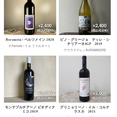
2,400
2,400
(税込¥2,640)
(税込¥2,640)
Berzmein / ベルツメイン 2020
ピノ・グリージョ テッレ・シ
チリアーネIGP 2019
Il Farneto / イル ファルネート
アウラマドレ／AURAMADRE
2,600
2,600
(税込¥2,860)
(税込¥2,860)
モンテプルチアーノ ビオディナ
グリニョリーノ・イル・コルナ
ミコ 2019
ラスカ 2011