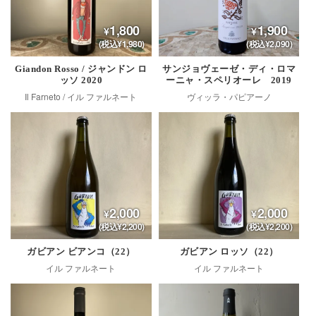
1,800
1,900
(税込¥1,980)
(税込¥2,090)
Giandon Rosso / ジャンドン ロ
サンジョヴェーゼ・ディ・ロマ
ッソ 2020
ーニャ・スペリオーレ 2019
Il Farneto / イル ファルネート
ヴィッラ・パピアーノ
2,000
2,000
(税込¥2,200)
(税込¥2,200)
ガビアン ビアンコ（22）
ガビアン ロッソ（22）
イル ファルネート
イル ファルネート