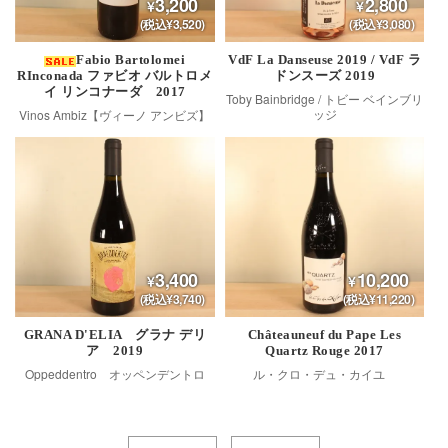
3,200
2,800
(税込¥3,520)
(税込¥3,080)
Fabio Bartolomei
VdF La Danseuse 2019 / VdF ラ
RInconada ファビオ バルトロメ
ドンスーズ 2019
イ リンコナーダ 2017
Toby Bainbridge / トビー ベインブリ
ッジ
Vinos Ambiz【ヴィーノ アンビズ】
3,400
10,200
(税込¥3,740)
(税込¥11,220)
GRANA D'ELIA グラナ デリ
Châteauneuf du Pape Les
ア 2019
Quartz Rouge 2017
Oppeddentro オッペンデントロ
ル・クロ・デュ・カイユ