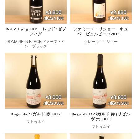
3,800
2,880
(税込¥4,180)
(税込¥3,168)
Red Z'Epfig 2019 レッド･ゼプ
ファミーユ・リショー キュ
フィグ
ベ ビュルビーユ2019
DOMAINE IN BLACK ドメーヌ・イ
クレール・リショー
ン・ブラック
3,000
3,600
(税込¥3,300)
(税込¥3,960)
Bagardo バガルド 赤 2017
Bagardo R バガルド 赤 (リゼル
ヴァ) 2015
マトゥネイ
マトゥネイ