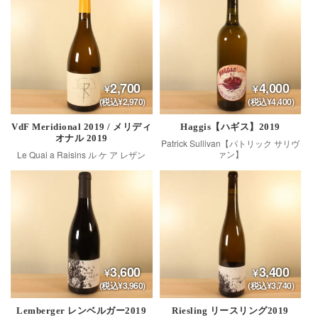
2,700
4,000
(税込¥2,970)
(税込¥4,400)
VdF Meridional 2019 / メリディ
Haggis【ハギス】2019
オナル 2019
Patrick Sullivan【パトリック サリヴ
ァン】
Le Quai a Raisins ル ケ ア レザン
3,600
3,400
(税込¥3,960)
(税込¥3,740)
Lemberger レンベルガー2019
Riesling リースリング2019