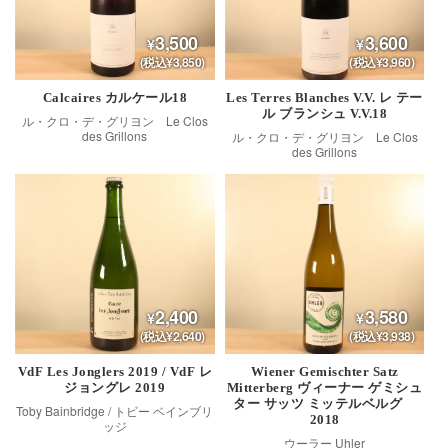
3,500
3,600
(税込¥3,850)
(税込¥3,960)
Calcaires カルケール18
Les Terres Blanches V.V. レ テー
ル ブランシュ V.V.18
ル・クロ・デ・グリヨン Le Clos
des Grillons
ル・クロ・デ・グリヨン Le Clos
des Grillons
2,400
3,580
(税込¥2,640)
(税込¥3,938)
VdF Les Jonglers 2019 / VdF レ
Wiener Gemischter Satz
ジョングレ 2019
Mitterberg ヴィーナー ゲミシュ
ター サッツ ミッテルベルグ
Toby Bainbridge / トビー ベインブリ
2018
ッジ
ウーラー Uhler