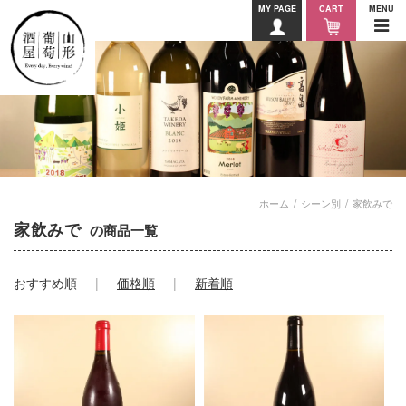
MY PAGE
CART
MENU
ホーム
シーン別
家飲みで
家飲みで
の商品一覧
おすすめ順
価格順
新着順