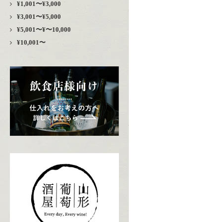
¥1,001〜¥3,000
¥3,001〜¥5,000
¥5,001〜¥〜10,000
¥10,001〜