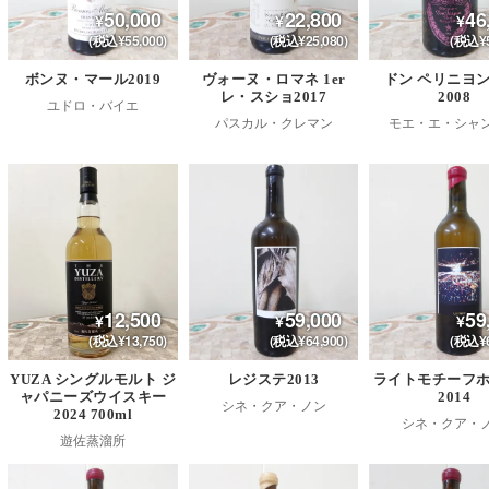
50,000
22,800
46
(税込¥55,000)
(税込¥25,080)
(税込¥5
ボンヌ・マール2019
ヴォーヌ・ロマネ 1er
ドン ペリニヨン
レ・スショ2017
2008
ユドロ・バイエ
パスカル・クレマン
モエ・エ・シャ
12,500
59,000
59
(税込¥13,750)
(税込¥64,900)
(税込¥6
YUZA シングルモルト ジ
レジステ2013
ライトモチーフ
ャパニーズウイスキー
2014
シネ・クア・ノン
2024 700ml
シネ・クア・
遊佐蒸溜所