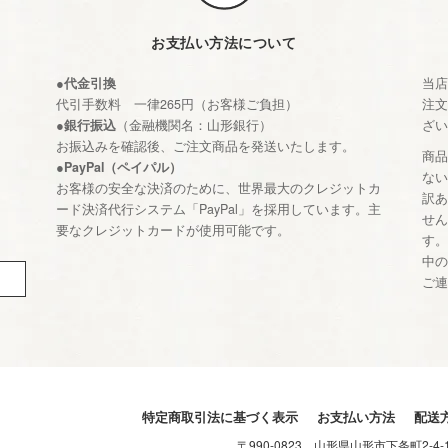
お支払い方法について
●代金引換
当
代引手数料 一律265円（お客様ご負担）
注
●銀行振込
（金融機関名：山形銀行）
ざ
お振込みを確認後、ご注文商品を発送いたします。
商
●PayPal（ペイパル）
な
お客様の安全な決済のために、世界最大のクレジットカ
訳
ード決済代行システム「PayPal」を採用しています。主
せ
要なクレジットカードが使用可能です。
す
中
ご
特定商取引法に基づく表示
お支払い方法
配送
〒990-0823 山形県山形市下条町2-4