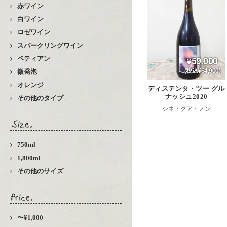
赤ワイン
白ワイン
ロゼワイン
スパークリングワイン
59,000
ペティアン
(税込¥64,900)
微発泡
オレンジ
ディステンタ・ツー グル
ナッシュ2020
その他のタイプ
シネ・クア・ノン
750ml
1,800ml
その他のサイズ
〜¥1,000