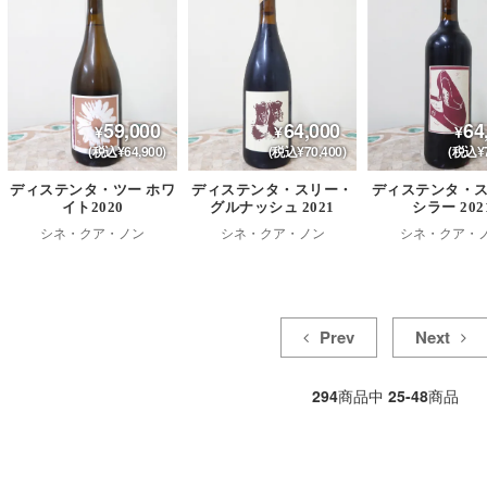
59,000
64,000
64
(税込¥64,900)
(税込¥70,400)
(税込¥7
ディステンタ・ツー ホワ
ディステンタ・スリー・
ディステンタ・
イト2020
グルナッシュ 2021
シラー 202
シネ・クア・ノン
シネ・クア・ノン
シネ・クア・
Prev
Next
294
商品中
25-48
商品