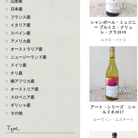
山形産
14,800
日本産
(税込¥16,280)
フランス産
シャンボール・ミュジニ
イタリア産
ー プルミエ・クリュ
レ・クラ2019
スペイン産
ユドロ・バイエ
アメリカ産
オーストラリア産
ニュージーランド産
ドイツ産
チリ産
南アフリカ産
9,500
オーストリア産
(税込¥10,450)
スロベニア産
ギリシャ産
アート・シリーズ シャ
ルドネ2017
その他
ルーウィン・エステート