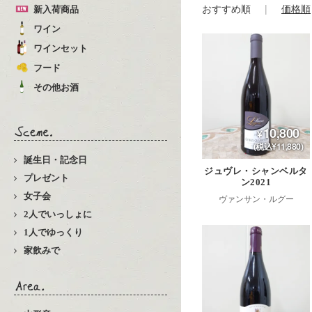
おすすめ順
価格順
新入荷商品
ワイン
ワインセット
フード
その他お酒
10,800
(税込¥11,880)
誕生日・記念日
ジュヴレ・シャンベルタ
プレゼント
ン2021
女子会
ヴァンサン・ルグー
2人でいっしょに
1人でゆっくり
家飲みで