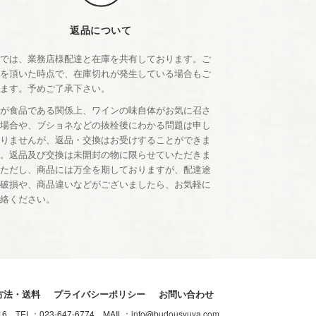
返品について
店では、業務店様配達と在庫を共有しております。ご
文を頂いた時点で、在庫切れが発生している場合もご
います。予めご了承下さい。
品が食品である関係上、ワインの味自体がお気に召さ
い場合や、ブショネなどの抜栓後にわかる問題は申し
ありませんが、返品・交換はお受けすることができま
ん。返品及び交換は未開封の物に限らせていただきま
。ただし、商品には万全を期しておりますが、配達途
の破損や、商品違いなどがございましたら、お気軽に
連絡ください。
方法・送料
プライバシーポリシー
お問い合わせ
-16
TEL：
023-647-6774
MAIL：
info@budousyuya.com