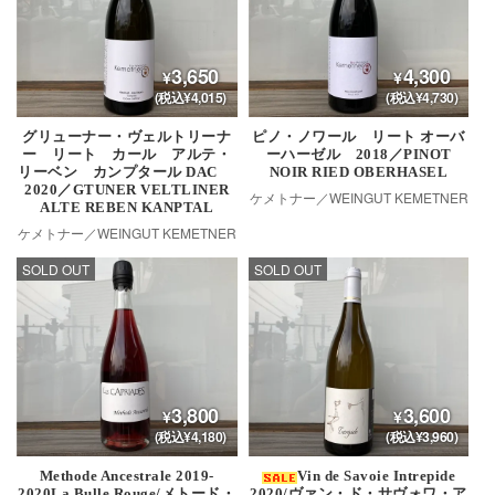
3,650
4,300
(税込¥4,015)
(税込¥4,730)
グリューナー・ヴェルトリーナ
ピノ・ノワール リート オーバ
ー リート カール アルテ・
ーハーゼル 2018／PINOT
リーベン カンプタール DAC
NOIR RIED OBERHASEL
2020／GTUNER VELTLINER
ケメトナー／WEINGUT KEMETNER
ALTE REBEN KANPTAL
ケメトナー／WEINGUT KEMETNER
SOLD OUT
SOLD OUT
3,800
3,600
(税込¥4,180)
(税込¥3,960)
Methode Ancestrale 2019-
Vin de Savoie Intrepide
2020La Bulle Rouge/メトード・
2020/ヴァン・ド・サヴォワ・ア