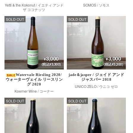
Yetti & the Kokonut / イエティ アンド
SOMOS / ソモス
ザ ココナッツ
SOLD OUT
SOLD OUT
3,000
3,000
(税込¥3,300)
(税込¥3,300)
Watervale Riesling 2020/
jade＆jasper / ジェイド アンド
ウォーターヴェイル リースリン
ジャスパー 2018
グ 2020
UNICO ZELO / ウニコ ゼロ
Koerner Wine / コーナー
SOLD OUT
SOLD OUT