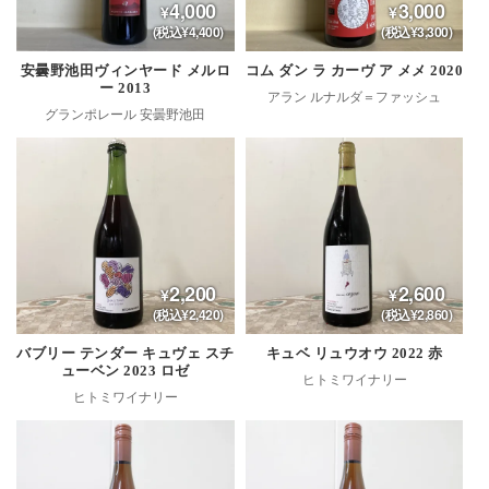
4,000
3,000
(税込¥4,400)
(税込¥3,300)
安曇野池田ヴィンヤード メルロ
コム ダン ラ カーヴ ア メメ 2020
ー 2013
アラン ルナルダ＝ファッシュ
グランポレール 安曇野池田
2,200
2,600
(税込¥2,420)
(税込¥2,860)
バブリー テンダー キュヴェ スチ
キュベ リュウオウ 2022 赤
ューベン 2023 ロゼ
ヒトミワイナリー
ヒトミワイナリー