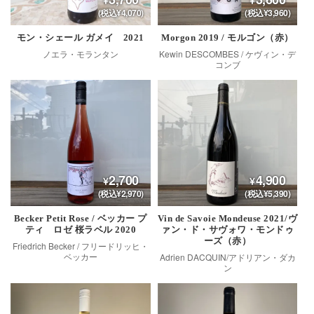
(税込¥4,070)
(税込¥3,960)
モン・シェール ガメイ 2021
Morgon 2019 / モルゴン（赤）
ノエラ・モランタン
Kewin DESCOMBES / ケヴィン・デ
コンブ
2,700
4,900
(税込¥2,970)
(税込¥5,390)
Becker Petit Rose / ベッカー プ
Vin de Savoie Mondeuse 2021/ヴ
ティ ロゼ 桜ラベル 2020
ァン・ド・サヴォワ・モンドゥ
ーズ（赤）
Friedrich Becker / フリードリッヒ・
ベッカー
Adrien DACQUIN/アドリアン・ダカ
ン