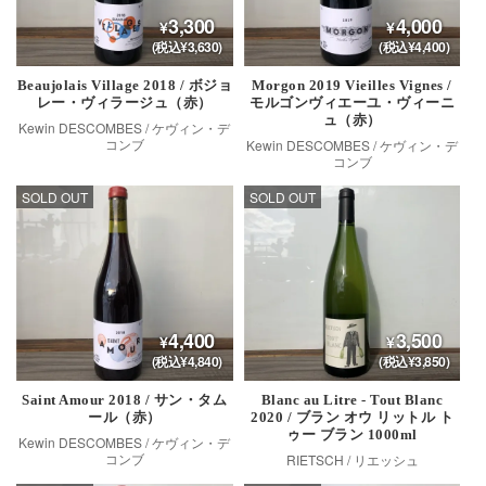
3,300
4,000
(税込¥3,630)
(税込¥4,400)
Beaujolais Village 2018 / ボジョ
Morgon 2019 Vieilles Vignes /
レー・ヴィラージュ（赤）
モルゴンヴィエーユ・ヴィーニ
ュ（赤）
Kewin DESCOMBES / ケヴィン・デ
コンブ
Kewin DESCOMBES / ケヴィン・デ
コンブ
SOLD OUT
SOLD OUT
4,400
3,500
(税込¥4,840)
(税込¥3,850)
Saint Amour 2018 / サン・タム
Blanc au Litre - Tout Blanc
ール（赤）
2020 / ブラン オウ リットル ト
ゥー ブラン 1000ml
Kewin DESCOMBES / ケヴィン・デ
コンブ
RIETSCH / リエッシュ