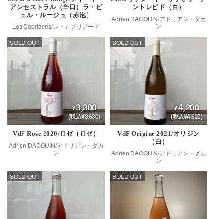
アンセストラル（辛口）ラ・ビ
ントレピド（白）
ュル・ルージュ（赤泡）
Adrien DACQUIN/アドリアン・ダカ
ン
Les Capriades/レ・カプリアード
SOLD OUT
SOLD OUT
3,300
4,200
(税込¥3,630)
(税込¥4,620)
VdF Rose 2020/ロゼ（ロゼ）
VdF Origine 2021/オリジン
（白）
Adrien DACQUIN/アドリアン・ダカ
ン
Adrien DACQUIN/アドリアン・ダカ
ン
SOLD OUT
SOLD OUT