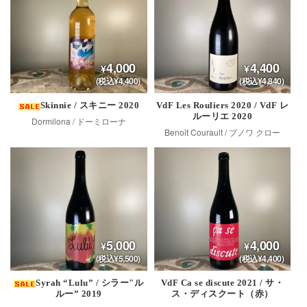
4,000
4,400
(税込¥4,400)
(税込¥4,840)
Skinnie / スキニー 2020
VdF Les Rouliers 2020 / VdF レ
ルーリエ 2020
Dormilona / ドーミローナ
Benoit Courault / ブノワ クロー
5,000
4,000
(税込¥5,500)
(税込¥4,400)
Syrah “Lulu” / シラー"ル
VdF Ca se discute 2021 / サ・
ルー” 2019
ス・ディスクート（赤）