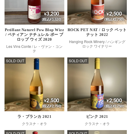
3,200
2,500
(税込¥3,520)
(税込¥2,750)
Petillant Naturel Pow Blop Wizz
ROCK PET NAT / ロック ペット
/ ペティアン ナチュレル ポー ブ
ナット 2022
ロップ ウィズ 2020
Hanging Rock Winery / ハンギング
ロック ワイナリー
Les Vins Conte / レ・ヴァン・コン
テ
SOLD OUT
SOLD OUT
2,500
2,500
(税込¥2,750)
(税込¥2,750)
ラ・ブランカ 2021
ピンク 2021
クラスナ・オラ
クラスナ・オラ
SOLD OUT
SOLD OUT